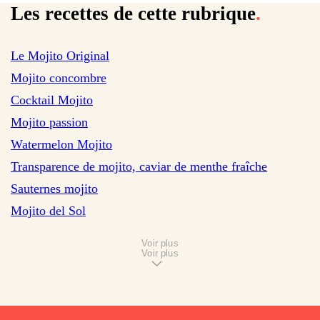
Les recettes de cette rubrique
.
sur 661 avis
Le Mojito Original
sur 229 avis
Mojito concombre
sur 1918 avis
Cocktail Mojito
sur 5 avis
Mojito passion
sur 16 avis
Watermelon Mojito
Transparence de mojito, caviar de menthe fraîche
Sauternes mojito
Mojito del Sol
Voir plus
Voir plus