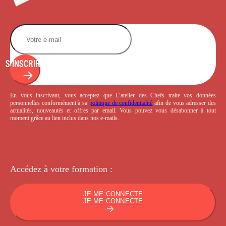
S'INSCRIRE
En vous inscrivant, vous acceptez que L’atelier des Chefs traite vos données
personnelles conformément à sa
politique de confidentialité
afin de vous adresser des
actualités, nouveautés et offres par email. Vous pouvez vous désabonner à tout
moment grâce au lien inclus dans nos e-mails.
Accédez à votre
formation :
JE ME CONNECTE
JE ME CONNECTE