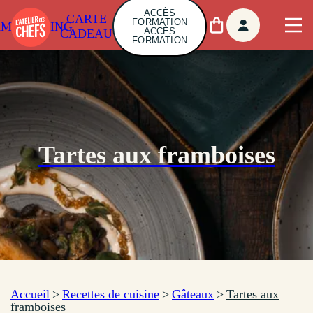
ACCÈS
CARTE
FORMATION
AMBUILDING
ACCÈS
CADEAU
FORMATION
Tartes aux framboises
Accueil
>
Recettes de cuisine
>
Gâteaux
>
Tartes aux
framboises