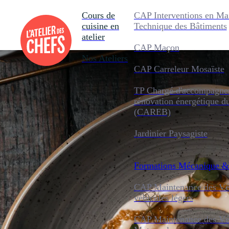
Cours de
CAP Interventions en Ma
cuisine en
Technique des Bâtiments
atelier
CAP Maçon
Nos Ateliers
CAP Carreleur Mosaïste
TP Chargé d'accompagnem
rénovation énergétique d
(CAREB)
Jardinier Paysagiste
Formations
Mécanique &
CAP Maintenance des Véh
véhicules légers
CAP Maintenance des Véh