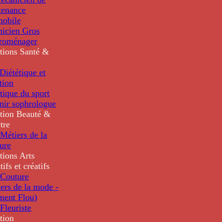
tenance
mobile
nicien Gros
troménager
tions
Santé &
iététique et
tion
tique du sport
nir sophrologue
tion
Beauté &
tre
Métiers de la
ure
tions
Arts
tifs et créatifs
Couture
ers de la mode -
ment Flou)
Fleuriste
tion