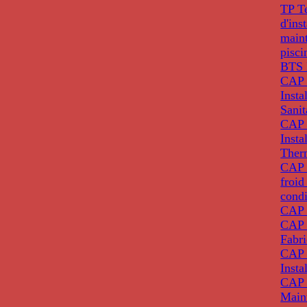
TP T
d'ins
main
pisci
BTS 
CAP 
Insta
Sanit
CAP 
Insta
Ther
CAP I
froid
condi
CAP 
CAP 
Fabri
CAP 
Insta
CAP 
Main