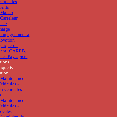
nique des
ments
 Maçon
Carreleur
ïste
hargé
compagnement à
novation
étique du
ment (CAREB)
nier Paysagiste
tions
ique &
ation
Maintenance
éhicules -
n véhicules
s
Maintenance
éhicules -
cycles
écanicien de