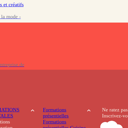
s et créatifs
 la mode -
ntreprise de
ATIONS
Formations
Ne ratez pas
TALES
présentielles
Inscrivez-vo
tions
Formations
ration
présentielles
Cuisine