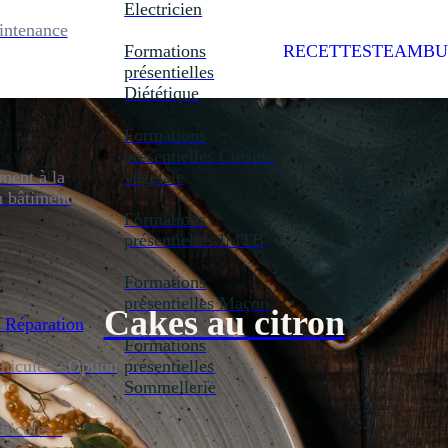
Electricien
intenance
Formations
RECETTES
TEAMBU
présentielles
Diététique
Formations
présentielles
Cuisine
ent à la
végétale
u bâtiment
Formations
présentielles
IMTB
Formations
présentielles
Maçon
Cakes au citron
 Réparation
Formations
icules - Option
présentielles
Sommellerie
icules -