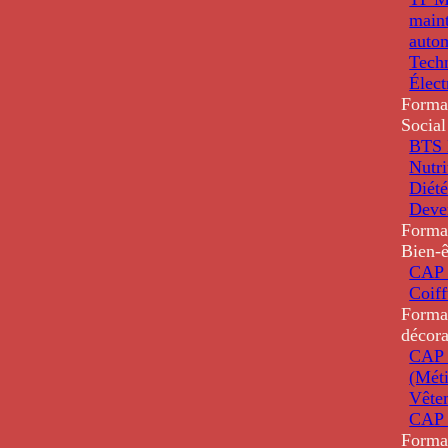
main
auto
Tech
Élec
Forma
Social
BTS D
Nutri
Diété
Deve
Forma
Bien-ê
CAP 
Coiff
Forma
décora
CAP 
(Méti
Vête
CAP 
Forma