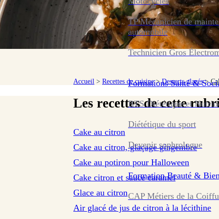
Motocycles
TP Mécanicien de maint
automobile
Technicien Gros Électro
Accueil
>
Recettes de cuisine
>
Desserts glacés
>
Ca
Formations
Santé & Soci
Les recettes de cette rubr
BTS Diététique et Nutrit
sur 8 avis
Diététique du sport
Cake au citron
sur 43 avis
Devenir sophrologue
Cake au citron, glaçage gingembre
sur 136 avis
Cake au potiron pour Halloween
Formation
Beauté & Bien
Cake citron et sauce caramel
Glace au citron
CAP Métiers de la Coiffu
Air glacé de jus de citron à la lécithine