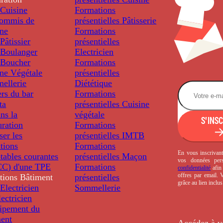
Cuisine
Formations
ommis de
présentielles
Pâtisserie
ine
Formations
âtissier
présentielles
Boulanger
Electricien
Boucher
Formations
ine Végétale
présentielles
ellerie
Diététique
rs du bar
Formations
ta
présentielles
Cuisine
ns la
végétale
S'INS
uration
Formations
ser les
présentielles
IMTB
tions
Formations
En vous inscrivant
tables courantes
présentielles
Maçon
vos données per
C) d'une TPE
Formations
confidentialité
afin 
offres par email.
tions
Bâtiment
présentielles
grâce au lien inclu
Electricien
Sommellerie
ectricien
uipement du
ment
Accédez à v