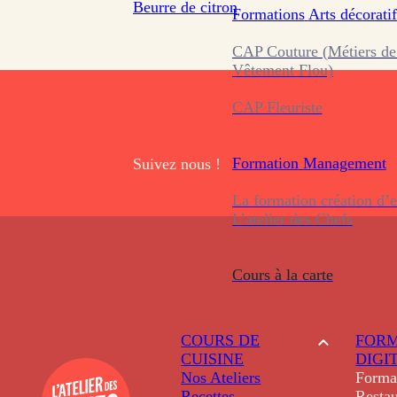
Beurre de citron
Formations
Arts décoratif
CAP Couture (Métiers de
Vêtement Flou)
CAP Fleuriste
Formation
Management
Suivez nous !
La formation création d’e
L’atelier des Chefs
Cours à la carte
COURS DE
FORM
CUISINE
DIGI
Nos Ateliers
Forma
Recettes
Restau