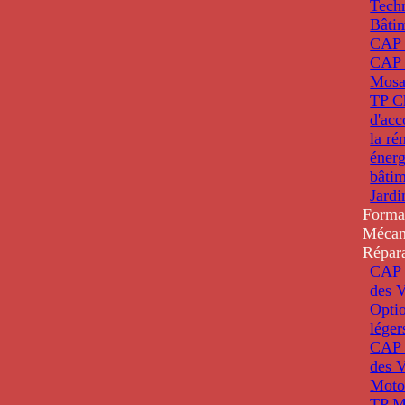
Tech
Bâti
CAP
CAP 
Mosa
TP C
d'ac
la ré
énerg
bâti
Jardi
Forma
Mécan
Répar
CAP 
des V
Optio
léger
CAP 
des V
Moto
TP M