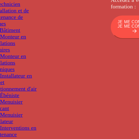
echnicien
formation :
tallation et de
tenance de
JE ME CO
nes
JE ME CO
Bâtiment
Monteur en
llations
aires
Monteur en
llations
miques
nstallateur en
 et
tionnement d'air
Ébéniste
Menuisier
cant
Menuisier
llateur
Interventions en
tenance