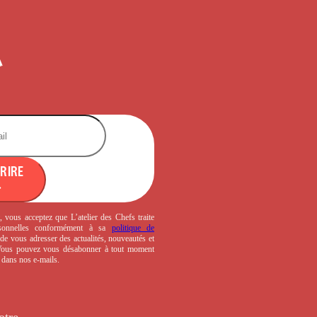
CRIRE
, vous acceptez que L’atelier des Chefs traite
sonnelles conformément à sa
politique de
de vous adresser des actualités, nouveautés et
 Vous pouvez vous désabonner à tout moment
s dans nos e-mails.
otre