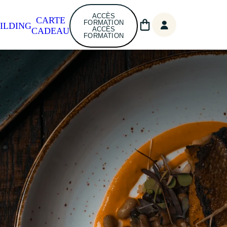
ACCÈS
CARTE
FORMATION
ILDING
ACCÈS
CADEAU
FORMATION