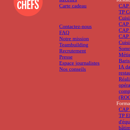
Carte cadeau
CAP 
TP C
Cuis
CAP P
Contactez-nous
CAP 
FAQ
CAP 
Notre mission
Cuis
Teambuilding
Somm
Recrutement
Métie
Presse
Baris
Espace journalistes
IA da
Nos conseils
resta
Réali
opéra
comp
(ROC
Forma
CAP 
TP El
d'éq
bâti