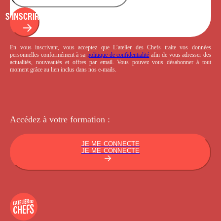
S'INSCRIRE
En vous inscrivant, vous acceptez que L’atelier des Chefs traite vos données
personnelles conformément à sa
politique de confidentialité
afin de vous adresser des
actualités, nouveautés et offres par email. Vous pouvez vous désabonner à tout
moment grâce au lien inclus dans nos e-mails.
Accédez à votre
formation :
JE ME CONNECTE
JE ME CONNECTE