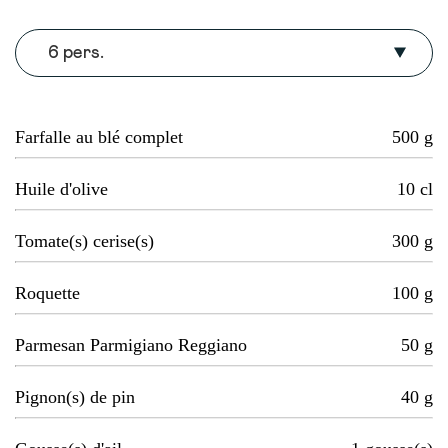
6 pers.
Farfalle au blé complet
500
g
Huile d'olive
10
cl
Tomate(s) cerise(s)
300
g
Roquette
100
g
Parmesan Parmigiano Reggiano
50
g
Pignon(s) de pin
40
g