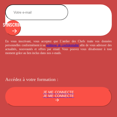
S'INSCRIRE
En vous inscrivant, vous acceptez que L’atelier des Chefs traite vos données
personnelles conformément à sa
politique de confidentialité
afin de vous adresser des
actualités, nouveautés et offres par email. Vous pouvez vous désabonner à tout
moment grâce au lien inclus dans nos e-mails.
Accédez à votre
formation :
JE ME CONNECTE
JE ME CONNECTE