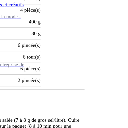
s et créatifs
4
pièce(s)
 la mode -
400
g
30
g
6
pincée(s)
6
tour(s)
ntreprise de
6
pièce(s)
2
pincée(s)
salée (7 à 8 g de gros sel/litre). Cuire
 sur le paquet (8 à 10 min pour une