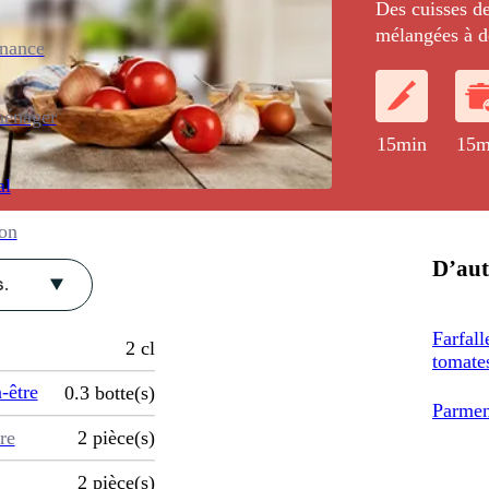
Des cuisses de
mélangées à de
enance
nœuds papillon
persillade.
ménager
15min
15m
al
ion
D’aut
.
Farfall
2
cl
tomates
-être
0.3
botte(s)
Parmen
re
2
pièce(s)
2
pièce(s)