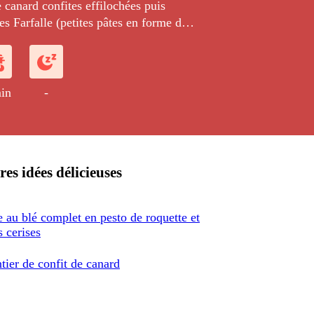
 canard confites effilochées puis
s Farfalle (petites pâtes en forme de
s), des piments espagnols et de la
in
-
res idées délicieuses
e au blé complet en pesto de roquette et
 cerises
tier de confit de canard