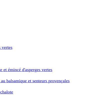
s vertes
te et émincé d'asperges vertes
le au balsamique et senteurs provençales
échalote