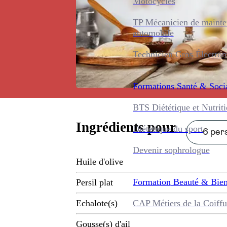
Motocycles
TP Mécanicien de maint
automobile
Technicien Gros Électro
Formations
Santé & Soci
BTS Diététique et Nutrit
Ingrédients pour
Diététique du sport
6 pers
Devenir sophrologue
Huile d'olive
Formation
Beauté & Bien
Persil plat
CAP Métiers de la Coiffu
Echalote(s)
Gousse(s) d'ail