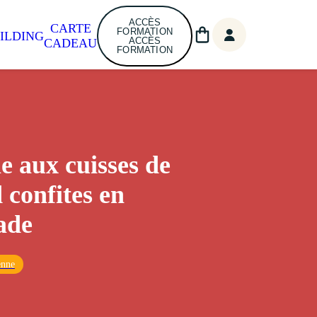
ACCÈS
CARTE
FORMATION
ILDING
ACCÈS
CADEAU
FORMATION
le aux cuisses de
 confites en
lade
enne