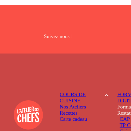
Suivez nous !
COURS DE
FORM
CUISINE
DIGI
Nos Ateliers
Forma
Recettes
Restau
Carte cadeau
CAP 
TP C