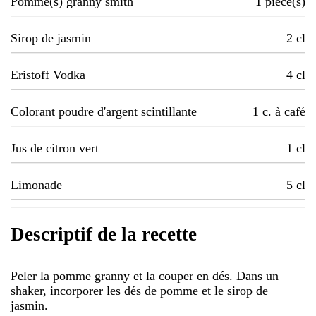
Pomme(s) granny smith
1
pièce(s)
Sirop de jasmin
2
cl
Eristoff Vodka
4
cl
Colorant poudre d'argent scintillante
1
c. à café
Jus de citron vert
1
cl
Limonade
5
cl
Descriptif de la recette
Peler la pomme granny et la couper en dés. Dans un
shaker, incorporer les dés de pomme et le sirop de
jasmin.