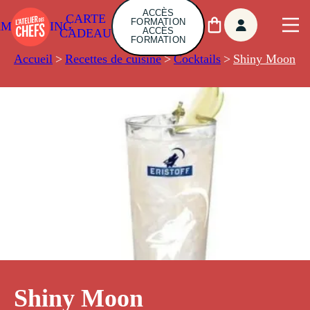
ACCÈS
CARTE
FORMATION
AMBUILDING
ACCÈS
CADEAU
FORMATION
Accueil
>
Recettes de cuisine
>
Cocktails
>
Shiny Moon
Shiny Moon