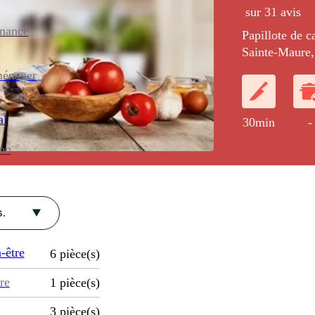
sur 31 avis
enance
Papillote de c
Sainte-Maure,
oignons, poivr
ménager
al
30min
-
ion
.
-être
6
pièce(s)
re
1
pièce(s)
3
pièce(s)