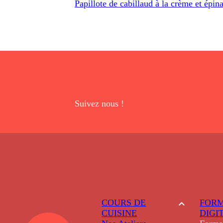
Papillote de cabillaud à la crème et épin
Suivez nous !
COURS DE
FORM
CUISINE
DIGI