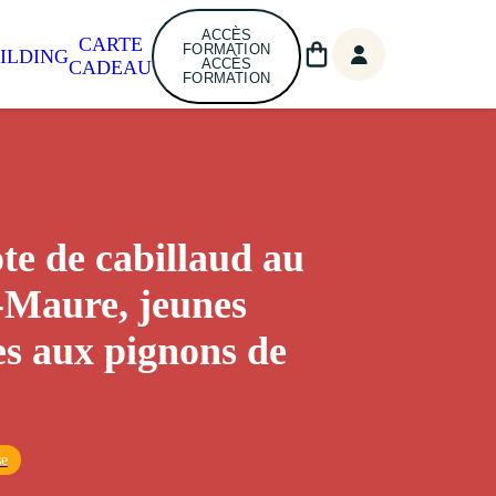
ACCÈS
CARTE
FORMATION
ILDING
ACCÈS
CADEAU
FORMATION
ote de cabillaud au
-Maure, jeunes
s aux pignons de
se