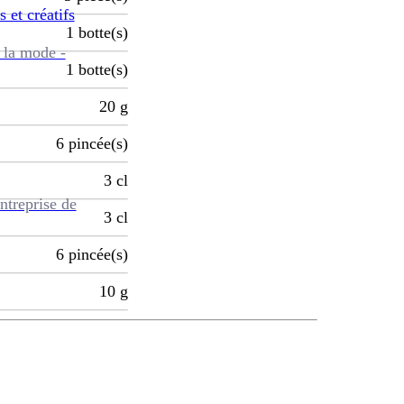
s et créatifs
1
botte(s)
 la mode -
1
botte(s)
20
g
6
pincée(s)
3
cl
ntreprise de
3
cl
6
pincée(s)
10
g