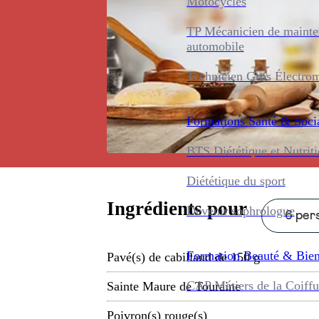
Motocycles
TP Mécanicien de maint
automobile
Technicien Gros Électro
Formations
Santé & Soci
BTS Diététique et Nutrit
Diététique du sport
Ingrédients pour
Devenir sophrologue
6 pers
Formation
Beauté & Bien
Pavé(s) de cabillaud de 150 g
CAP Métiers de la Coiffu
Sainte Maure de Touraine
Poivron(s) rouge(s)