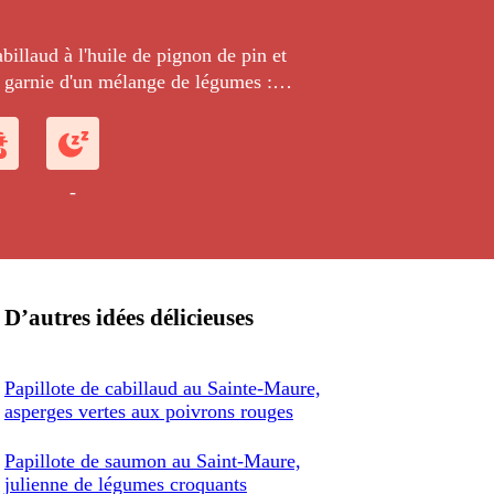
abillaud à l'huile de pignon de pin et
 garnie d'un mélange de légumes :
ons, asperges.
-
D’autres idées délicieuses
Papillote de cabillaud au Sainte-Maure,
asperges vertes aux poivrons rouges
Papillote de saumon au Saint-Maure,
julienne de légumes croquants