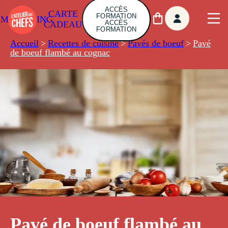
ACCÈS
CARTE
FORMATION
AMBUILDING
ACCÈS
CADEAU
FORMATION
Accueil
>
Recettes de cuisine
>
Pavés de boeuf
>
Pavé
de boeuf flambé au cognac
Pavé de boeuf flambé au