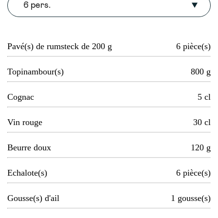
6 pers.
Pavé(s) de rumsteck de 200 g
6
pièce(s)
Topinambour(s)
800
g
Cognac
5
cl
Vin rouge
30
cl
Beurre doux
120
g
Echalote(s)
6
pièce(s)
Gousse(s) d'ail
1
gousse(s)