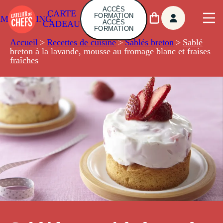
ACCÈS
CARTE
FORMATION
AMBUILDING
ACCÈS
CADEAU
FORMATION
Accueil
>
Recettes de cuisine
>
Sablés breton
>
Sablé
breton à la lavande, mousse au fromage blanc et fraises
fraîches