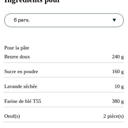
6 pers.
Pour la pâte
Beurre doux
240
g
Sucre en poudre
160
g
Lavande séchée
10
g
Farine de blé T55
380
g
Oeuf(s)
2
pièce(s)