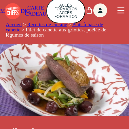
ACCÈS
CARTE
FORMATION
AMBUILDING
ACCÈS
CADEAU
FORMATION
Accueil
>
Recettes de cuisine
>
Plats à base de
canette
>
Filet de canette aux griottes, poêlée de
légumes de saison