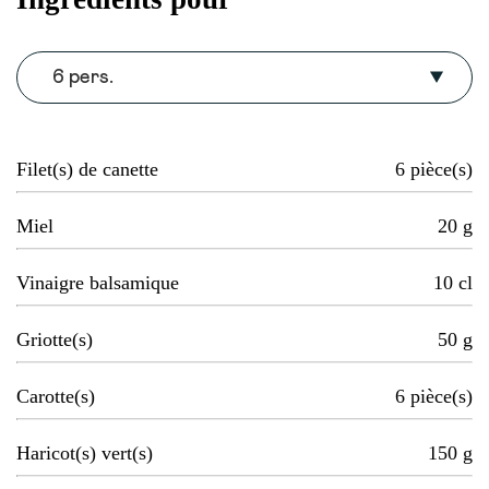
6 pers.
Filet(s) de canette
6
pièce(s)
Miel
20
g
Vinaigre balsamique
10
cl
Griotte(s)
50
g
Carotte(s)
6
pièce(s)
Haricot(s) vert(s)
150
g