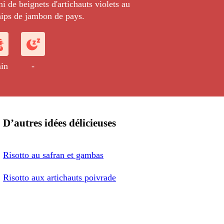
ni de beignets d'artichauts violets au
hips de jambon de pays.
in
-
D’autres idées délicieuses
Risotto au safran et gambas
Risotto aux artichauts poivrade