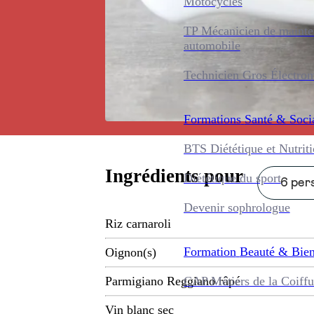
Motocycles
TP Mécanicien de maint
automobile
Technicien Gros Électro
Formations
Santé & Soci
BTS Diététique et Nutrit
Ingrédients pour
Diététique du sport
6 pers
Devenir sophrologue
Riz carnaroli
Formation
Beauté & Bien
Oignon(s)
CAP Métiers de la Coiffu
Parmigiano Reggiano râpé
Vin blanc sec