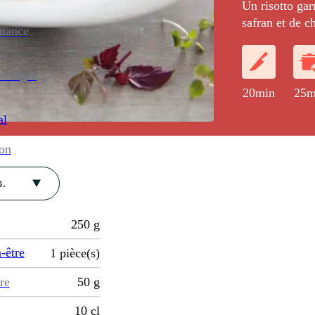
Un risotto gar
safran et de c
enance
ménager
20min
25m
al
ion
.
250
g
-être
1
pièce(s)
re
50
g
10
cl