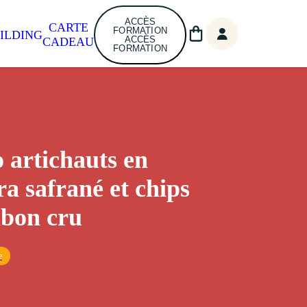
ACCÈS
CARTE
FORMATION
ILDING
ACCÈS
CADEAU
FORMATION
o artichauts en
a safrané et chips
bon cru
e