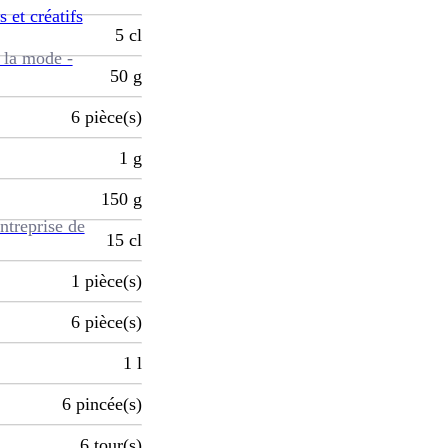
s et créatifs
5
cl
 la mode -
50
g
6
pièce(s)
1
g
150
g
ntreprise de
15
cl
1
pièce(s)
6
pièce(s)
1
l
6
pincée(s)
6
tour(s)