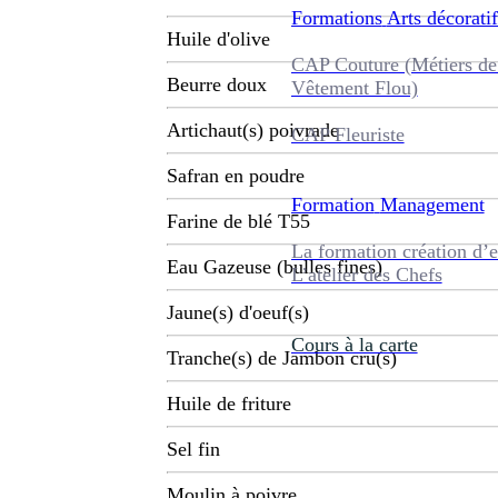
Formations
Arts décoratif
Huile d'olive
CAP Couture (Métiers de
Beurre doux
Vêtement Flou)
Artichaut(s) poivrade
CAP Fleuriste
Safran en poudre
Formation
Management
Farine de blé T55
La formation création d’e
Eau Gazeuse (bulles fines)
L’atelier des Chefs
Jaune(s) d'oeuf(s)
Cours à la carte
Tranche(s) de Jambon cru(s)
Huile de friture
Sel fin
Moulin à poivre