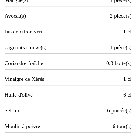
Mangue(s)
1
pièce(s)
Avocat(s)
2
pièce(s)
Jus de citron vert
1
cl
Oignon(s) rouge(s)
1
pièce(s)
Coriandre fraîche
0.3
botte(s)
Vinaigre de Xérès
1
cl
Huile d'olive
6
cl
Sel fin
6
pincée(s)
Moulin à poivre
6
tour(s)