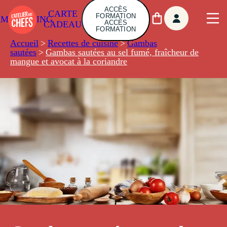
ACCÈS
CARTE
FORMATION
AMBUILDING
ACCÈS
CADEAU
FORMATION
Accueil
>
Recettes de cuisine
>
Gambas
sautées
>
Gambas sautées au sel fumé, fraîcheur de
mangue et avocat à la coriandre