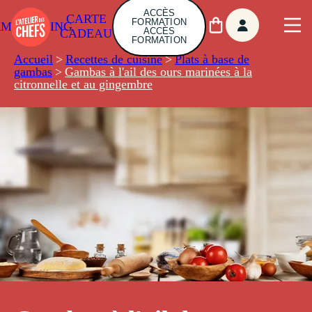
ACCÈS
CARTE
FORMATION
AMBUILDING
ACCÈS
CADEAU
FORMATION
Accueil
>
Recettes de cuisine
>
Plats à base de
gambas
>
Gambas à l'ail des ours marinées à la
citronnelle et au gingembre