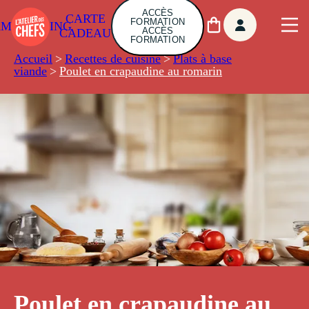
ACCÈS
CARTE
FORMATION
AMBUILDING
ACCÈS
CADEAU
FORMATION
Accueil
>
Recettes de cuisine
>
Plats à base
viande
>
Poulet en crapaudine au romarin
Poulet en crapaudine au