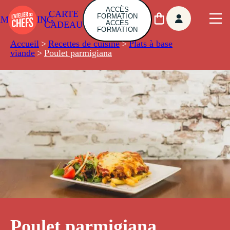
ACCÈS
CARTE
FORMATION
AMBUILDING
ACCÈS
CADEAU
FORMATION
Accueil
>
Recettes de cuisine
>
Plats à base
viande
>
Poulet parmigiana
Poulet parmigiana