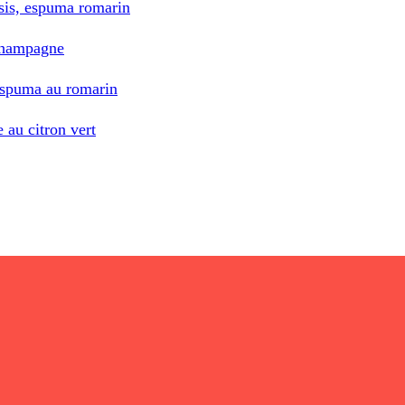
assis, espuma romarin
 champagne
, espuma au romarin
e au citron vert