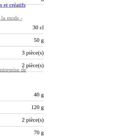
s et créatifs
 la mode -
30
cl
50
g
3
pièce(s)
2
pièce(s)
ntreprise de
40
g
120
g
2
pièce(s)
70
g