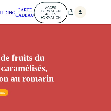
ACCÈS
CARTE
FORMATION
ILDING
ACCÈS
CADEAU
FORMATION
 de fruits du
 caramélisés,
on au romarin
enne