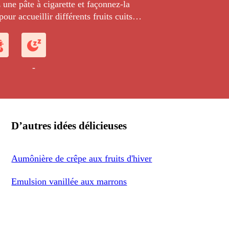
une pâte à cigarette et façonnez-la
our accueillir différents fruits cuits
el léger. Apprenez la technique du
éaliser une émulsion de romarin.
-
D’autres idées délicieuses
Aumônière de crêpe aux fruits d'hiver
Emulsion vanillée aux marrons