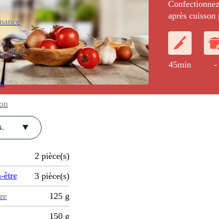
Confectionnez 
après cuisson p
enance
dans un caram
siphon pour r
ménager
45min
-
al
ion
.
2
pièce(s)
-être
3
pièce(s)
re
125
g
150
g