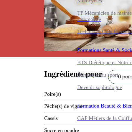
Motocycles
TP Mécanicien de maint
automobile
Technicien Gros Électro
Formations
Santé & Soci
BTS Diététique et Nutrit
Ingrédients pour
Diététique du sport
6 pers
Devenir sophrologue
Poire(s)
Formation
Beauté & Bien
Pêche(s) de vigne
CAP Métiers de la Coiffu
Cassis
Sucre en poudre