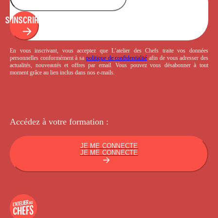
S'INSCRIRE
En vous inscrivant, vous acceptez que L’atelier des Chefs traite vos données
personnelles conformément à sa
politique de confidentialité
afin de vous adresser des
actualités, nouveautés et offres par email. Vous pouvez vous désabonner à tout
moment grâce au lien inclus dans nos e-mails.
Accédez à votre
formation :
JE ME CONNECTE
JE ME CONNECTE