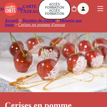
ACCÈS
CARTE
FORMATION
AMBUILDING
ACCÈS
CADEAU
FORMATION
Accueil
>
Recettes de cuisine
>
Desserts aux
fruits
>
Cerises en pomme d'amour
Cerises en pomme