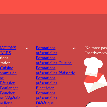
ATIONS
Formations
Ne ratez pas
TALES
présentielles
Inscrivez-vo
tions
Formations
ration
présentielles
Cuisine
Cuisine
Formations
ommis de
présentielles
Pâtisserie
ine
Formations
âtissier
présentielles
Boulanger
Electricien
Boucher
Formations
ine Végétale
présentielles
ellerie
Diététique