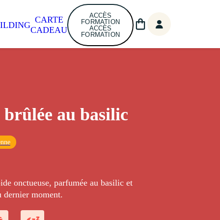
ACCÈS
CARTE
FORMATION
ILDING
ACCÈS
CADEAU
FORMATION
brûlée au basilic
enne
ide onctueuse, parfumée au basilic et
u dernier moment.