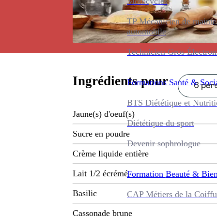
Motocycles
TP Mécanicien de maint
automobile
Technicien Gros Électro
Ingrédients pour
Formations
Santé & Soci
6 pers
BTS Diététique et Nutrit
Jaune(s) d'oeuf(s)
Diététique du sport
Sucre en poudre
Devenir sophrologue
Crème liquide entière
Lait 1/2 écrémé
Formation
Beauté & Bien
Basilic
CAP Métiers de la Coiffu
Cassonade brune