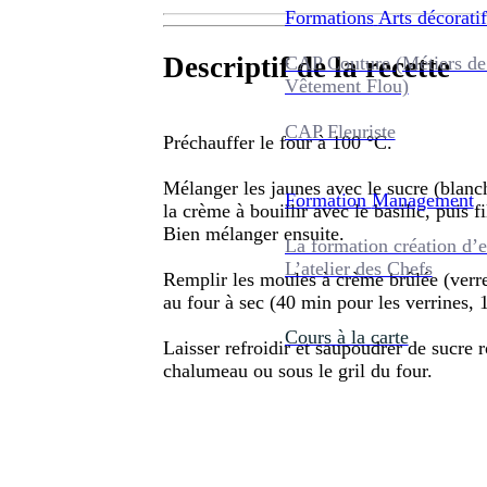
Formations
Arts décoratif
Descriptif de la recette
CAP Couture (Métiers de
Vêtement Flou)
CAP Fleuriste
Préchauffer le four à 100 °C.
Mélanger les jaunes avec le sucre (blanch
Formation
Management
la crème à bouillir avec le basilic, puis fi
Bien mélanger ensuite.
La formation création d’e
L’atelier des Chefs
Remplir les moules à crème brûlée (verre
au four à sec (40 min pour les verrines, 
Cours à la carte
Laisser refroidir et saupoudrer de sucre 
chalumeau ou sous le gril du four.