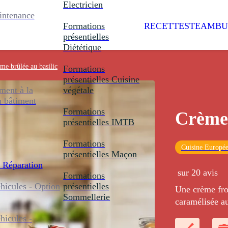
Electricien
intenance
Formations
RECETTES
TEAMBU
présentielles
Diététique
me brûlée au basilic
Formations
présentielles
Cuisine
ent à la
végétale
u bâtiment
Formations
Crème 
présentielles
IMTB
Formations
Cuisine Europé
présentielles
Maçon
 Réparation
sur 20 avis
Formations
icules - Option
présentielles
Une crème fro
Sommellerie
caramélisée a
icules -