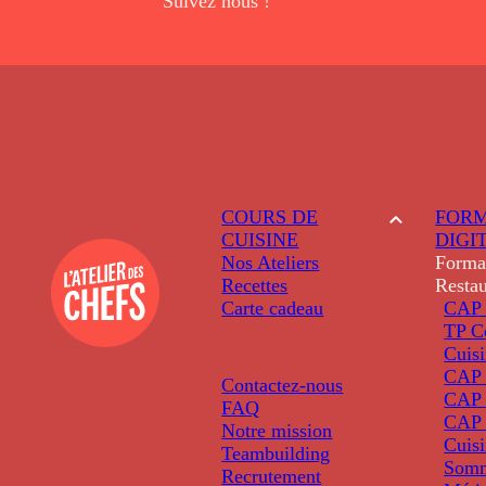
Suivez nous !
COURS DE
FORM
CUISINE
DIGI
Nos Ateliers
Forma
Recettes
Restau
Carte cadeau
CAP 
TP C
Cuis
CAP P
Contactez-nous
CAP 
FAQ
CAP 
Notre mission
Cuis
Teambuilding
Somm
Recrutement