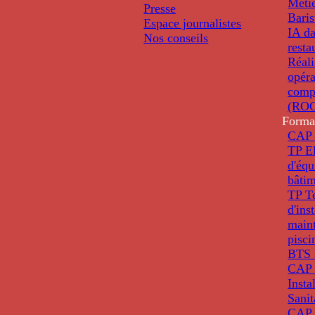
Métie
Presse
Baris
Espace journalistes
IA da
Nos conseils
resta
Réali
opéra
comp
(ROC
Forma
CAP 
TP El
d'éq
bâti
TP T
d'ins
main
pisci
BTS 
CAP 
Insta
Sanit
CAP 