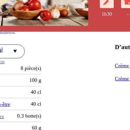
enance
1h30
-
ménager
D’aut
al
.
ion
Crème 
8
pièce(s)
Crème 
100
g
40
cl
40
cl
-être
0.3
botte(s)
re
60
g