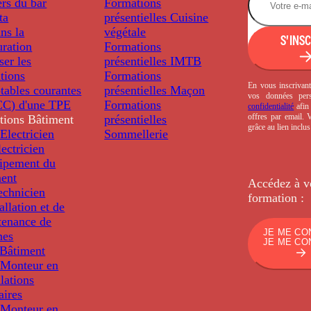
rs du bar
Formations
ta
présentielles
Cuisine
ns la
végétale
S'INS
uration
Formations
ser les
présentielles
IMTB
tions
Formations
En vous inscrivant
tables courantes
présentielles
Maçon
vos données per
C) d'une TPE
Formations
confidentialité
afin 
offres par email.
tions
Bâtiment
présentielles
grâce au lien inclu
Electricien
Sommellerie
ectricien
uipement du
ment
Accédez à v
echnicien
formation :
tallation et de
tenance de
JE ME CO
nes
JE ME CO
Bâtiment
Monteur en
llations
aires
Monteur en