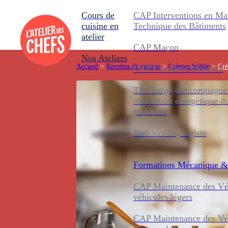
Cours de
CAP Interventions en Ma
cuisine en
Technique des Bâtiments
atelier
CAP Maçon
Nos Ateliers
Accueil
>
Recettes de cuisine
>
Crèmes brûlée
>
Crè
CAP Carreleur Mosaïste
TP Chargé d'accompagnem
rénovation énergétique d
(CAREB)
Jardinier Paysagiste
Formations
Mécanique &
CAP Maintenance des Véh
véhicules légers
CAP Maintenance des Véh