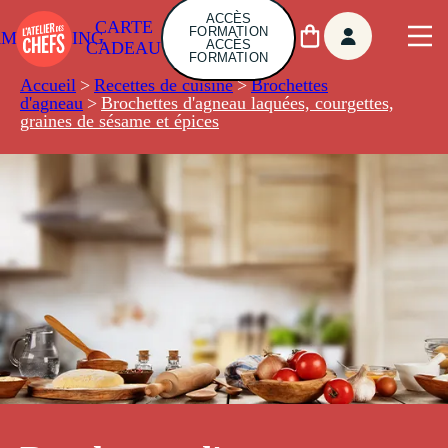
ACCÈS
CARTE
FORMATION
AMBUILDING
ACCÈS
CADEAU
FORMATION
Accueil
>
Recettes de cuisine
>
Brochettes
d'agneau
>
Brochettes d'agneau laquées, courgettes,
graines de sésame et épices