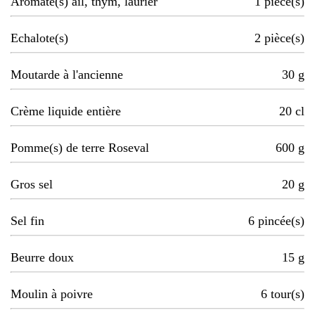
Aromate(s) ail, thym, laurier
1
pièce(s)
Echalote(s)
2
pièce(s)
Moutarde à l'ancienne
30
g
Crème liquide entière
20
cl
Pomme(s) de terre Roseval
600
g
Gros sel
20
g
Sel fin
6
pincée(s)
Beurre doux
15
g
Moulin à poivre
6
tour(s)