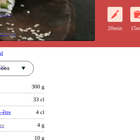
de sésame.
enance
20min
15m
ménager
al
ion
èces
300
g
33
cl
-être
4
cl
4
g
re
10
g