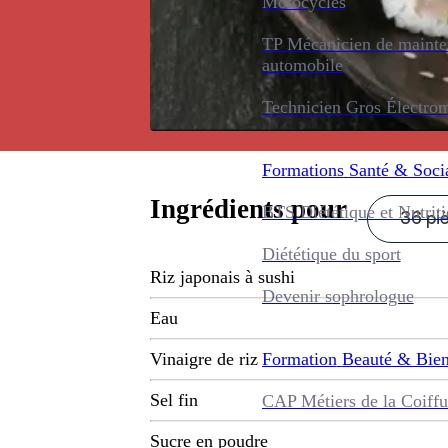
Motocycles
TP Mécanicien de maint
automobile
Technicien Gros Électro
Formations
Santé & Soci
Ingrédients pour
BTS Diététique et Nutrit
36 pi
Diététique du sport
Riz japonais à sushi
Devenir sophrologue
Eau
Formation
Beauté & Bien
Vinaigre de riz
Sel fin
CAP Métiers de la Coiffu
Sucre en poudre