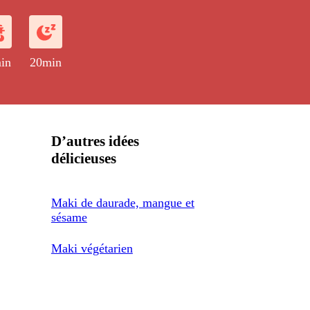
in
20min
D’autres idées
délicieuses
Maki de daurade, mangue et
sésame
Maki végétarien