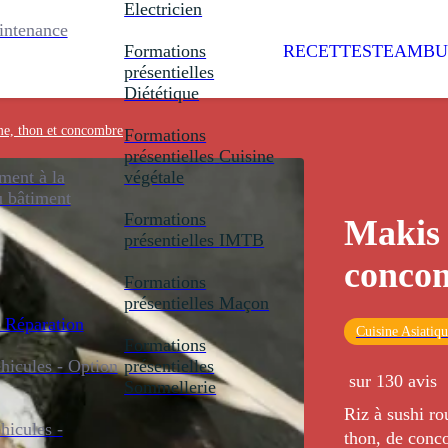
Electricien
intenance
Formations
RECETTES
TEAMBU
présentielles
Diététique
me, thon et concombre
Formations
présentielles
Cuisine
ent à la
végétale
u bâtiment
Formations
Makis 
présentielles
IMTB
conco
Formations
présentielles
Maçon
 Réparation
Cuisine Asiatiq
Formations
icules - Option
présentielles
sur 130 avis
Sommellerie
Riz à sushi ro
icules -
thon, de conco