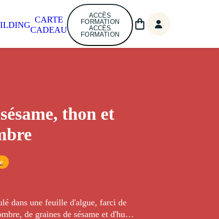
ACCÈS
CARTE
FORMATION
ILDING
ACCÈS
CADEAU
FORMATION
sésame, thon et
mbre
ue
ulé dans une feuille d'algue, farci de
mbre, de graines de sésame et d'huile