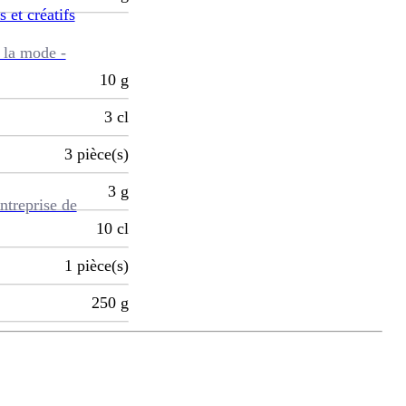
s et créatifs
 la mode -
10
g
3
cl
3
pièce(s)
3
g
ntreprise de
10
cl
1
pièce(s)
250
g