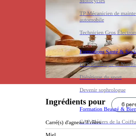
Motocycles
TP Mécanicien de maint
automobile
Technicien Gros Électro
Formations
Santé & Soci
BTS Diététique et Nutrit
Diététique du sport
Devenir sophrologue
Ingrédients pour
6 pers
Formation
Beauté & Bien
CAP Métiers de la Coiffu
Carré(s) d'agneau 3 côtes
Miel