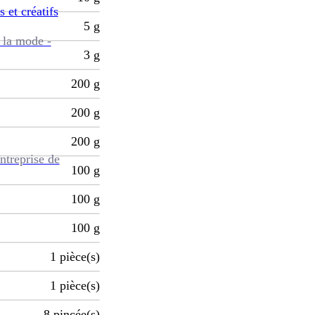
s et créatifs
5
g
 la mode -
3
g
200
g
200
g
200
g
ntreprise de
100
g
100
g
100
g
1
pièce(s)
1
pièce(s)
8
pincée(s)