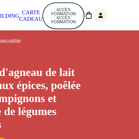
ACCÈS
CARTE
FORMATION
ILDING
ACCÈS
CADEAU
FORMATION
umes oubliés
d'agneau de lait
aux épices, poêlée
mpignons et
e de légumes
s