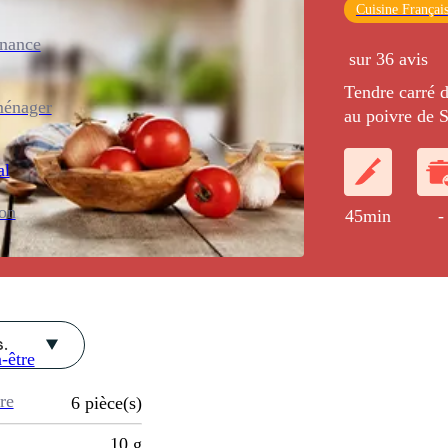
Cuisine Françai
enance
sur 36 avis
Tendre carré d
ménager
au poivre de 
des bois et d'
crosnes.
al
ion
45min
-
.
-être
re
6
pièce(s)
10
g