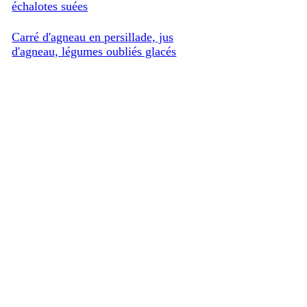
échalotes suées
Carré d'agneau en persillade, jus
d'agneau, légumes oubliés glacés