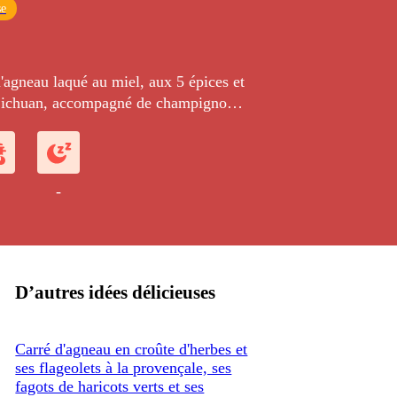
se
'agneau laqué au miel, aux 5 épices et
Sichuan, accompagné de champignons
une cocotte de topinambours, panais et
-
D’autres idées délicieuses
Carré d'agneau en croûte d'herbes et
ses flageolets à la provençale, ses
fagots de haricots verts et ses