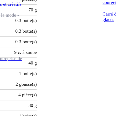
courget
s et créatifs
70
g
Carré 
 la mode -
glacés
0.3
botte(s)
0.3
botte(s)
0.3
botte(s)
9
c. à soupe
ntreprise de
40
g
1
boite(s)
2
gousse(s)
4
pièce(s)
30
g