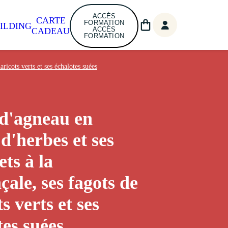
ACCÈS
CARTE
FORMATION
ILDING
ACCÈS
CADEAU
FORMATION
aricots verts et ses échalotes suées
d'agneau en
 d'herbes et ses
ets à la
çale, ses fagots de
s verts et ses
tes suées