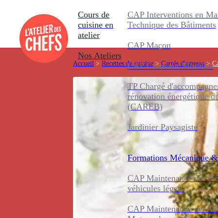
Cours de
CAP Interventions en Ma
cuisine en
Technique des Bâtiments
atelier
CAP Maçon
Nos Ateliers
Accueil
>
Recettes de cuisine
>
Carrés d'agneau
>
Ca
CAP Carreleur Mosaïste
TP Chargé d'accompagnem
rénovation énergétique d
(CAREB)
Jardinier Paysagiste
Formations
Mécanique &
CAP Maintenance des Véh
véhicules légers
CAP Maintenance des Véh