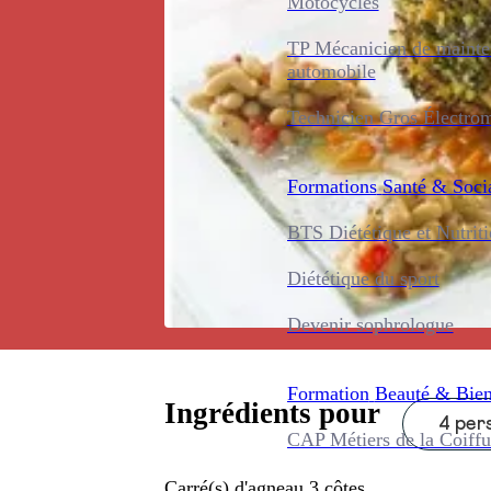
Motocycles
TP Mécanicien de maint
automobile
Technicien Gros Électro
Formations
Santé & Soci
BTS Diététique et Nutrit
Diététique du sport
Devenir sophrologue
Formation
Beauté & Bien
Ingrédients pour
4 pers
CAP Métiers de la Coiffu
Carré(s) d'agneau 3 côtes