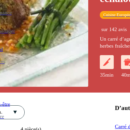
enance
Cuisine Europé
sur 142 avis
ménager
Un carré d’ag
herbes fraîche
al
fagots de haric
ion
35min
40m
-être
D’aut
.
re
Carré d
4
pièce(s)