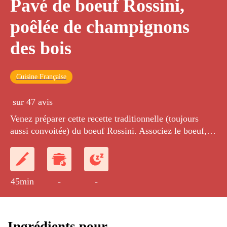
Pavé de boeuf Rossini,
poêlée de champignons
des bois
Cuisine Française
sur 47 avis
Venez préparer cette recette traditionnelle (toujours
aussi convoitée) du boeuf Rossini. Associez le boeuf, le
foie gras et le parfum de la truffe blanche pour un
résultat exceptionnel.
45min
-
-
Ingrédients pour