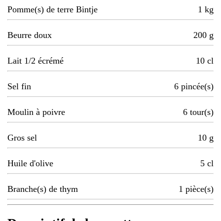
Pomme(s) de terre Bintje
1
kg
Beurre doux
200
g
Lait 1/2 écrémé
10
cl
Sel fin
6
pincée(s)
Moulin à poivre
6
tour(s)
Gros sel
10
g
Huile d'olive
5
cl
Branche(s) de thym
1
pièce(s)