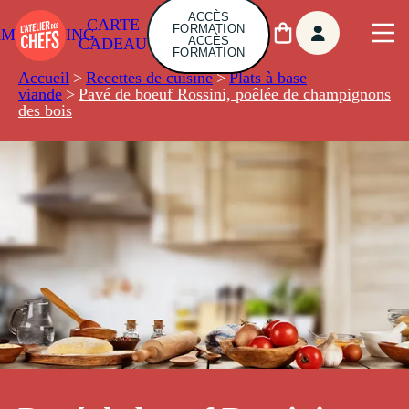
ACCÈS
CARTE
FORMATION
AMBUILDING
ACCÈS
CADEAU
FORMATION
Accueil
>
Recettes de cuisine
>
Plats à base
viande
>
Pavé de boeuf Rossini, poêlée de champignons
des bois