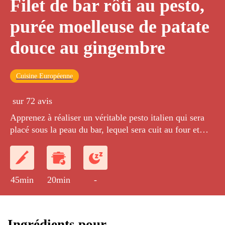
Filet de bar rôti au pesto,
purée moelleuse de patate
douce au gingembre
Cuisine Européenne
sur 72 avis
Apprenez à réaliser un véritable pesto italien qui sera
placé sous la peau du bar, lequel sera cuit au four et
servi avec une purée de patate douce au gingembre frais
et pluches de coriandre.
45min
20min
-
Ingrédients pour