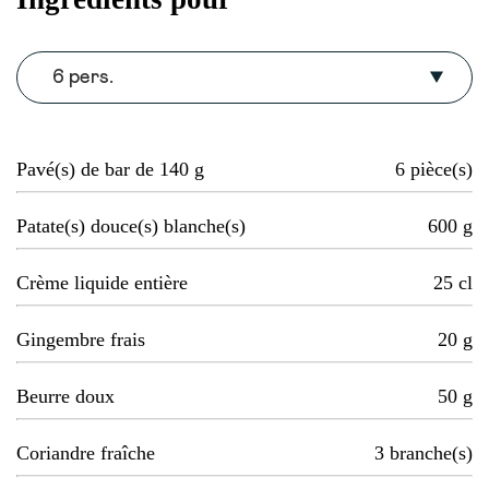
6 pers.
Pavé(s) de bar de 140 g
6
pièce(s)
Patate(s) douce(s) blanche(s)
600
g
Crème liquide entière
25
cl
Gingembre frais
20
g
Beurre doux
50
g
Coriandre fraîche
3
branche(s)