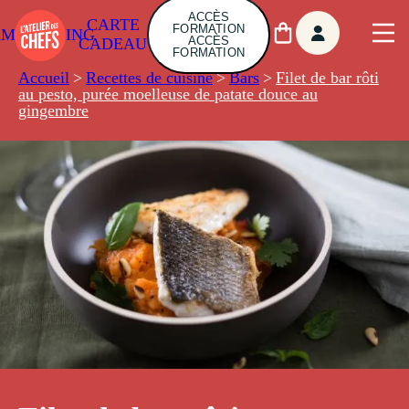
ACCÈS
CARTE
FORMATION
AMBUILDING
ACCÈS
CADEAU
FORMATION
Accueil
>
Recettes de cuisine
>
Bars
>
Filet de bar rôti
au pesto, purée moelleuse de patate douce au
gingembre