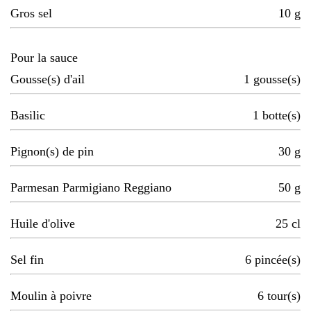
Gros sel
10
g
Pour la sauce
Gousse(s) d'ail
1
gousse(s)
Basilic
1
botte(s)
Pignon(s) de pin
30
g
Parmesan Parmigiano Reggiano
50
g
Huile d'olive
25
cl
Sel fin
6
pincée(s)
Moulin à poivre
6
tour(s)