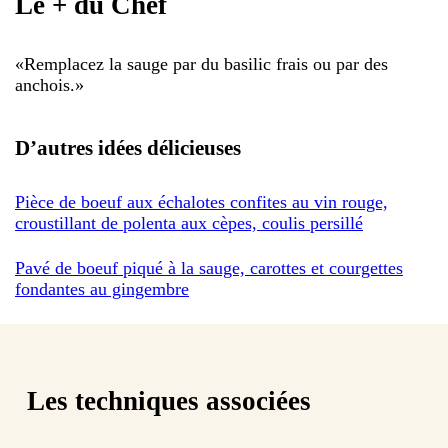
Le + du Chef
«
Remplacez la sauge par du basilic frais ou par des
anchois.
»
D’autres idées délicieuses
Pièce de boeuf aux échalotes confites au vin rouge,
croustillant de polenta aux cèpes, coulis persillé
Pavé de boeuf piqué à la sauge, carottes et courgettes
fondantes au gingembre
Les techniques associées