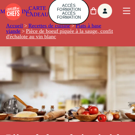
ACCÈS
CARTE
FORMATION
AMBUILDING
ACCÈS
CADEAU
FORMATION
Accueil
>
Recettes de cuisine
>
Plats à base
viande
>
Pièce de boeuf piquée à la sauge, confit
d'échalote au vin blanc