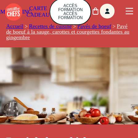
ACCÈS
CARTE
FORMATION
AMBUILDING
ACCÈS
CADEAU
FORMATION
Accueil
>
Recettes de cuisine
>
Pavés de boeuf
>
Pavé
de boeuf à la sauge, carottes et courgettes fondantes au
gingembre