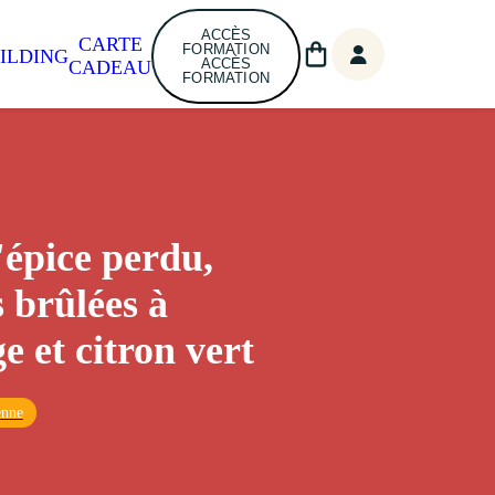
ACCÈS
CARTE
FORMATION
ILDING
ACCÈS
CADEAU
FORMATION
'épice perdu,
 brûlées à
e et citron vert
enne