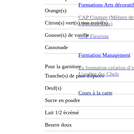
Formations
Arts décoratif
Orange(s)
CAP Couture (Métiers de
Citron(s) vert(s) non traité(s)
Vêtement Flou)
Gousse(s) de vanille
CAP Fleuriste
Cassonade
Formation
Management
Pour la garniture
La formation création d’e
L’atelier des Chefs
Tranche(s) de pain d'épices
Oeuf(s)
Cours à la carte
Sucre en poudre
Lait 1/2 écrémé
Beurre doux