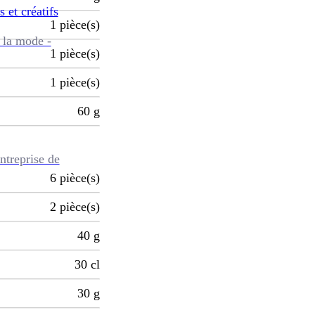
s et créatifs
1
pièce(s)
 la mode -
1
pièce(s)
1
pièce(s)
60
g
ntreprise de
6
pièce(s)
2
pièce(s)
40
g
30
cl
30
g