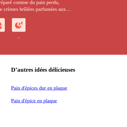
préparé comme du pain perdu,
 crèmes brûlées parfumées aux
-
D’autres idées délicieuses
Pain d'épices dur en plaque
Pain d'épice en plaque