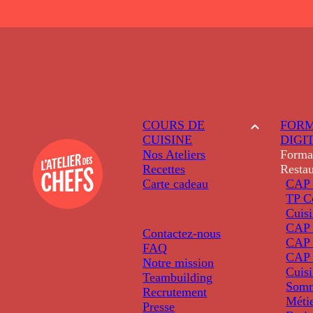
COURS DE
FORM
CUISINE
DIGI
Nos Ateliers
Forma
Recettes
Restau
Carte cadeau
CAP 
TP C
Cuis
CAP P
Contactez-nous
CAP 
FAQ
CAP 
Notre mission
Cuis
Teambuilding
Somm
Recrutement
Métie
Presse