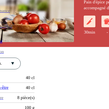
Pain d'épice 
accompagné de
enance
agrumes.
ménager
30min
-
al
ion
.
40
cl
-être
40
cl
re
8
pièce(s)
100
g