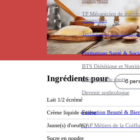
Motocycles
TP Mécanicien de maint
automobile
Technicien Gros Électro
Formations
Santé & Soci
BTS Diététique et Nutrit
Ingrédients pour
Diététique du sport
6 pers
Devenir sophrologue
Lait 1/2 écrémé
Formation
Beauté & Bien
Crème liquide entière
CAP Métiers de la Coiffu
Jaune(s) d'oeuf(s)
Sucre en poudre