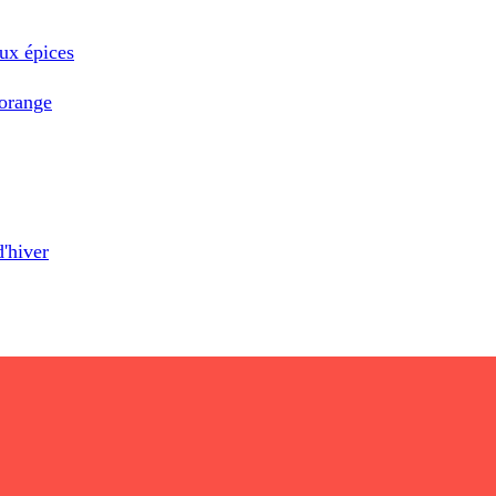
aux épices
'orange
d'hiver