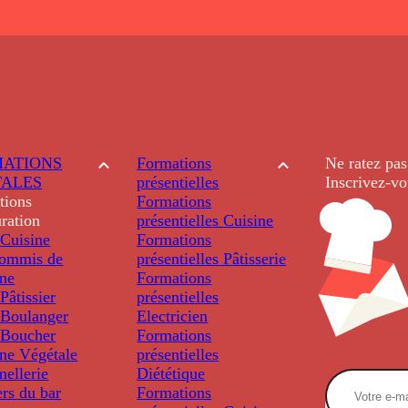
ATIONS
Formations
Ne ratez pas
TALES
présentielles
Inscrivez-vo
tions
Formations
ration
présentielles
Cuisine
Cuisine
Formations
ommis de
présentielles
Pâtisserie
ine
Formations
âtissier
présentielles
Boulanger
Electricien
Boucher
Formations
ine Végétale
présentielles
ellerie
Diététique
rs du bar
Formations