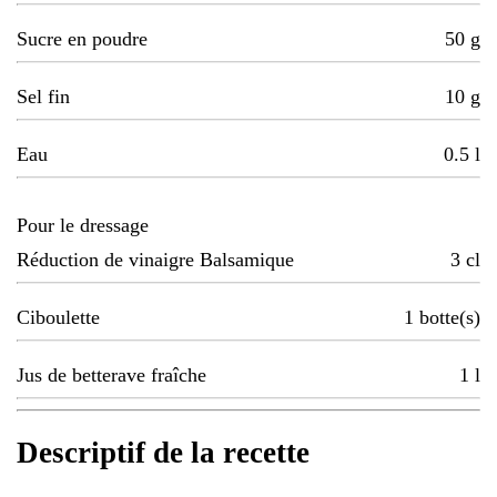
Sucre en poudre
50
g
Sel fin
10
g
Eau
0.5
l
Pour le dressage
Réduction de vinaigre Balsamique
3
cl
Ciboulette
1
botte(s)
Jus de betterave fraîche
1
l
Descriptif de la recette