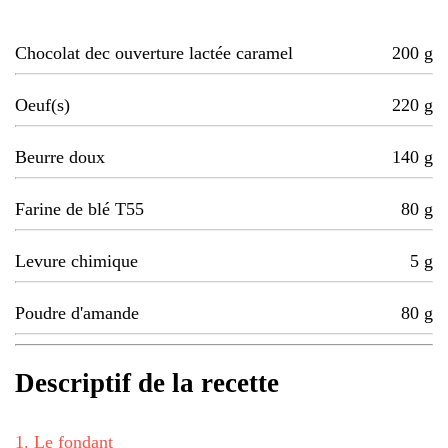
Chocolat dec ouverture lactée caramel
200
g
Oeuf(s)
220
g
Beurre doux
140
g
Farine de blé T55
80
g
Levure chimique
5
g
Poudre d'amande
80
g
Descriptif de la recette
1
.
Le fondant