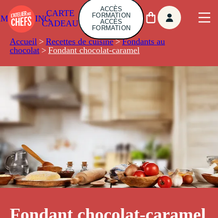
ACCÈS
CARTE
FORMATION
AMBUILDING
ACCÈS
CADEAU
FORMATION
Accueil
>
Recettes de cuisine
>
Fondants au
chocolat
>
Fondant chocolat-caramel
Fondant chocolat-caramel