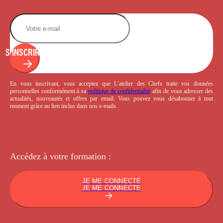
S'INSCRIRE
En vous inscrivant, vous acceptez que L’atelier des Chefs traite vos données
personnelles conformément à sa
politique de confidentialité
afin de vous adresser des
actualités, nouveautés et offres par email. Vous pouvez vous désabonner à tout
moment grâce au lien inclus dans nos e-mails.
Accédez à votre
formation :
JE ME CONNECTE
JE ME CONNECTE