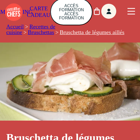
ACCÈS
CARTE
FORMATION
AMBUILDING
ACCÈS
CADEAU
FORMATION
Accueil
>
Recettes de
cuisine
>
Bruschettas
>
Bruschetta de légumes aillés
Bruschetta de légumes