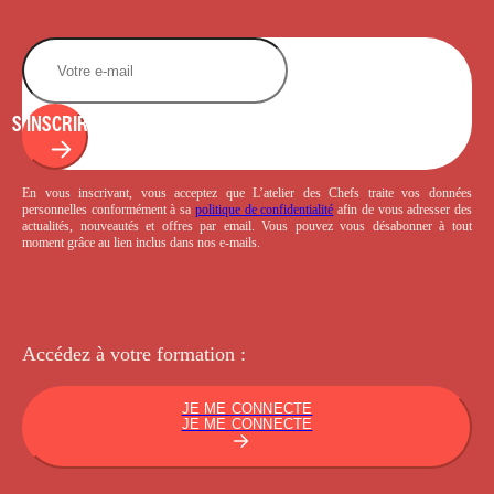
S'INSCRIRE
En vous inscrivant, vous acceptez que L’atelier des Chefs traite vos données
personnelles conformément à sa
politique de confidentialité
afin de vous adresser des
actualités, nouveautés et offres par email. Vous pouvez vous désabonner à tout
moment grâce au lien inclus dans nos e-mails.
Accédez à votre
formation :
JE ME CONNECTE
JE ME CONNECTE