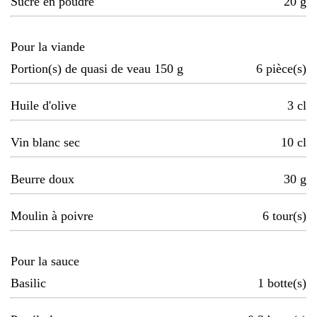
Sucre en poudre
20
g
Pour la viande
Portion(s) de quasi de veau 150 g
6
pièce(s)
Huile d'olive
3
cl
Vin blanc sec
10
cl
Beurre doux
30
g
Moulin à poivre
6
tour(s)
Pour la sauce
Basilic
1
botte(s)