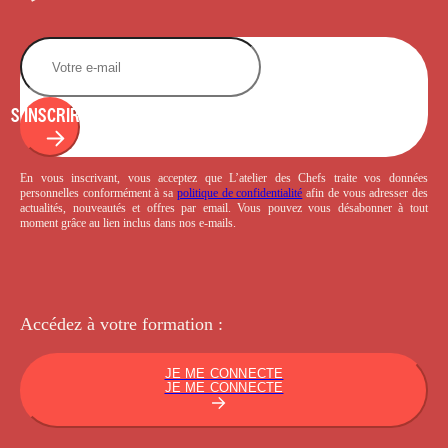
S'INSCRIRE
En vous inscrivant, vous acceptez que L’atelier des Chefs traite vos données
personnelles conformément à sa
politique de confidentialité
afin de vous adresser des
actualités, nouveautés et offres par email. Vous pouvez vous désabonner à tout
moment grâce au lien inclus dans nos e-mails.
Accédez à votre
formation :
JE ME CONNECTE
JE ME CONNECTE