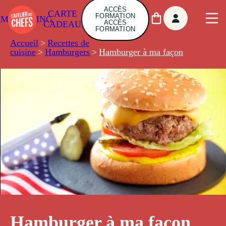
ACCÈS
CARTE
FORMATION
AMBUILDING
ACCÈS
CADEAU
FORMATION
Accueil
>
Recettes de
cuisine
>
Hamburgers
>
Hamburger à ma façon
Hamburger à ma façon