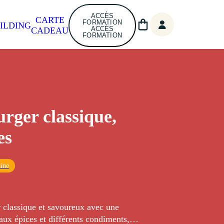
ACCÈS
CARTE
FORMATION
ILDING
ACCÈS
CADEAU
FORMATION
ger classique,
es
ine
classique et savoureux avec une
aux épices et différents condiments, le