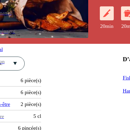
tout accompag
enance
20min
20m
ménager
al
D’
ion
.
Fis
6
pièce(s)
Ham
6
pièce(s)
-être
2
pièce(s)
5
cl
re
6
pincée(s)