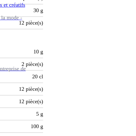
s et créatifs
30
g
 la mode -
12
pièce(s)
10
g
2
pièce(s)
ntreprise de
20
cl
12
pièce(s)
12
pièce(s)
5
g
100
g