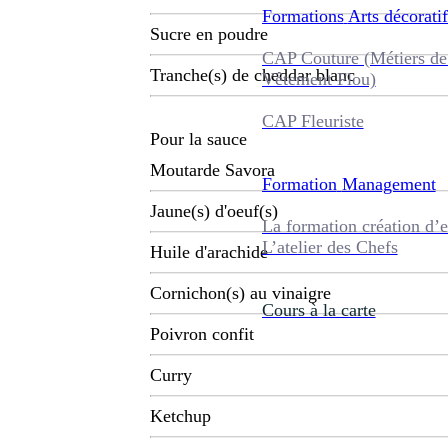
Formations
Arts décoratif
Sucre en poudre
CAP Couture (Métiers de
Tranche(s) de cheddar blanc
Vêtement Flou)
CAP Fleuriste
Pour la sauce
Moutarde Savora
Formation
Management
Jaune(s) d'oeuf(s)
La formation création d’e
L’atelier des Chefs
Huile d'arachide
Cornichon(s) au vinaigre
Cours à la carte
Poivron confit
Curry
Ketchup