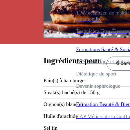
Motocycles
TP Mécanicien de maint
automobile
Technicien Gros Électro
Formations
Santé & Soci
Ingrédients pour
BTS Diététique et Nutrit
6 pers
Diététique du sport
Pain(s) à hamburger
Devenir sophrologue
Steak(s) haché(s) de 150 g
Formation
Beauté & Bien
Oignon(s) blanc(s)
Huile d'arachide
CAP Métiers de la Coiffu
Sel fin