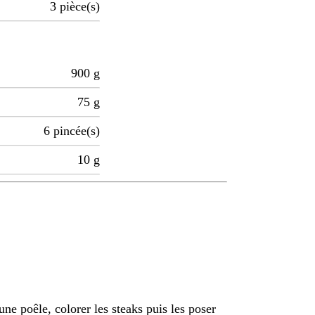
3
pièce(s)
900
g
75
g
6
pincée(s)
10
g
une poêle, colorer les steaks puis les poser