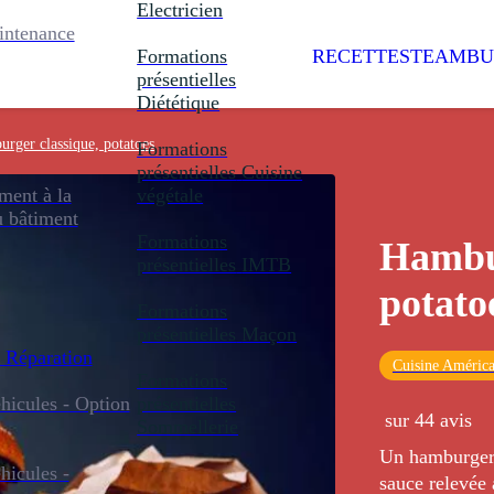
Electricien
intenance
Formations
RECETTES
TEAMBU
présentielles
Diététique
rger classique, potatoes
Formations
présentielles
Cuisine
ent à la
végétale
u bâtiment
Formations
Hambur
présentielles
IMTB
potato
Formations
présentielles
Maçon
 Réparation
Cuisine América
Formations
icules - Option
présentielles
sur 44 avis
Sommellerie
Un hamburger 
icules -
sauce relevée 