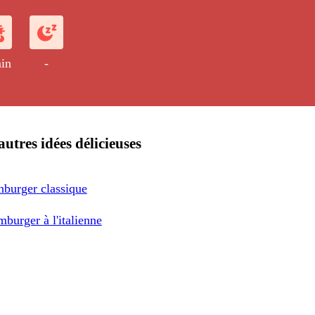
né de potatoes.
in
-
autres idées délicieuses
hburger classique
burger à l'italienne