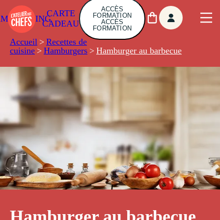
ACCÈS
CARTE
FORMATION
AMBUILDING
ACCÈS
CADEAU
FORMATION
Accueil
>
Recettes de
cuisine
>
Hamburgers
>
Hamburger au barbecue
Hamburger au barbecue