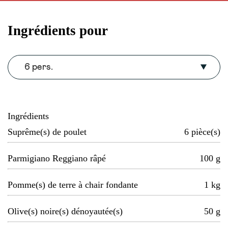
Ingrédients pour
6 pers.
Ingrédients
Suprême(s) de poulet
6
pièce(s)
Parmigiano Reggiano râpé
100
g
Pomme(s) de terre à chair fondante
1
kg
Olive(s) noire(s) dénoyautée(s)
50
g