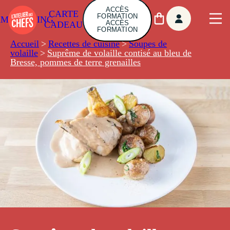
ACCÈS
CARTE
FORMATION
AMBUILDING
ACCÈS
CADEAU
FORMATION
Accueil
>
Recettes de cuisine
>
Soupes de
volaille
>
Suprême de volaille contisé au bleu de
Bresse, pommes de terre grenailles