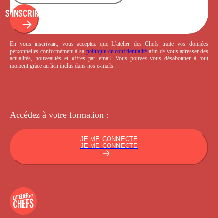
S'INSCRIRE
En vous inscrivant, vous acceptez que L’atelier des Chefs traite vos données
personnelles conformément à sa
politique de confidentialité
afin de vous adresser des
actualités, nouveautés et offres par email. Vous pouvez vous désabonner à tout
moment grâce au lien inclus dans nos e-mails.
Accédez à votre
formation :
JE ME CONNECTE
JE ME CONNECTE