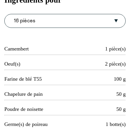
16 pièces
Camembert
1
pièce(s)
Oeuf(s)
2
pièce(s)
Farine de blé T55
100
g
Chapelure de pain
50
g
Poudre de noisette
50
g
Germe(s) de poireau
1
botte(s)