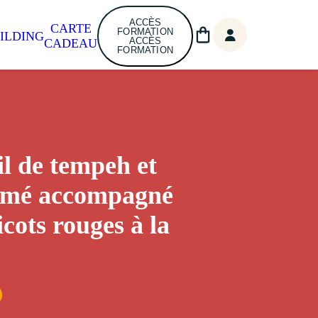
ACCÈS
CARTE
FORMATION
ILDING
ACCÈS
CADEAU
FORMATION
l de tempeh et
fumé accompagné
icots rouges à la