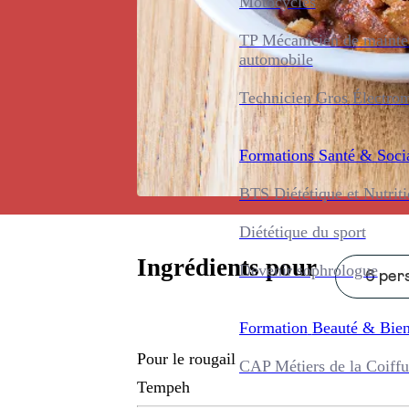
Motocycles
TP Mécanicien de maint
automobile
Technicien Gros Électro
Formations
Santé & Soci
BTS Diététique et Nutrit
Diététique du sport
Ingrédients pour
Devenir sophrologue
6 pers
Formation
Beauté & Bien
Pour le rougail
CAP Métiers de la Coiffu
Tempeh