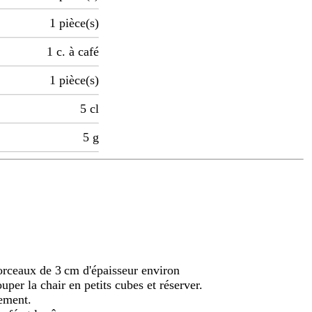
1
pièce(s)
1
c. à café
1
pièce(s)
5
cl
5
g
orceaux de 3 cm d'épaisseur environ
uper la chair en petits cubes et réserver.
nement.