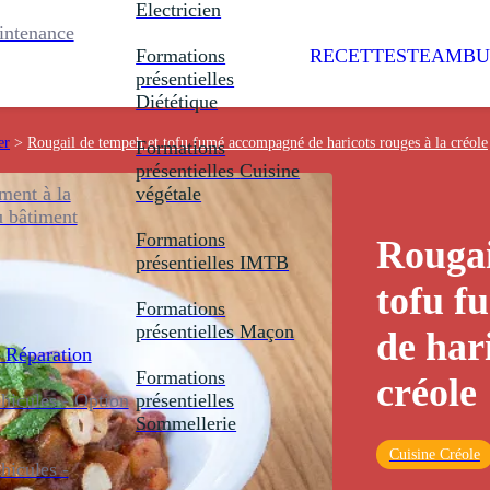
Electricien
intenance
Formations
RECETTES
TEAMBU
présentielles
Diététique
er
>
Rougail de tempeh et tofu fumé accompagné de haricots rouges à la créole
Formations
présentielles
Cuisine
ent à la
végétale
u bâtiment
Formations
Rougai
présentielles
IMTB
tofu 
Formations
présentielles
Maçon
de har
 Réparation
Formations
créole
icules - Option
présentielles
Sommellerie
Cuisine Créole
icules -