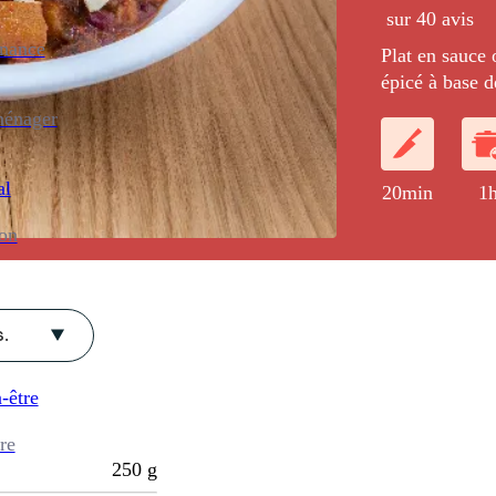
sur 40 avis
enance
Plat en sauce 
épicé à base d
boucanées que
ménager
tempeh, du to
al
20min
1
ion
.
-être
re
250
g