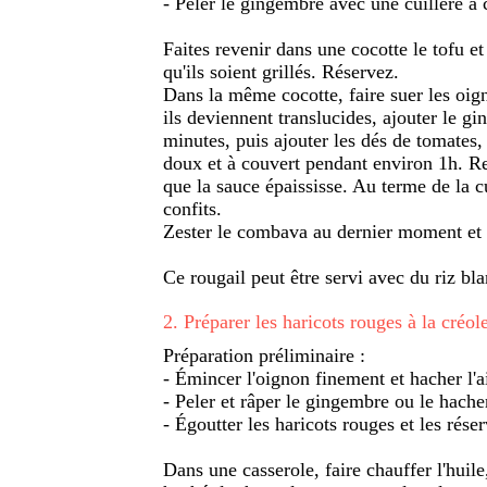
- Peler le gingembre avec une cuillère à c
Faites revenir dans une cocotte le tofu et
qu'ils soient grillés. Réservez.
Dans la même cocotte, faire suer les oi
ils deviennent translucides, ajouter le 
minutes, puis ajouter les dés de tomates,
doux et à couvert pendant environ 1h. R
que la sauce épaississe. Au terme de la c
confits.
Zester le combava au dernier moment et
Ce rougail peut être servi avec du riz bl
2
.
Préparer les haricots rouges à la créol
Préparation préliminaire :
- Émincer l'oignon finement et hacher l'ai
- Peler et râper le gingembre ou le hache
- Égoutter les haricots rouges et les réser
Dans une casserole, faire chauffer l'huile,