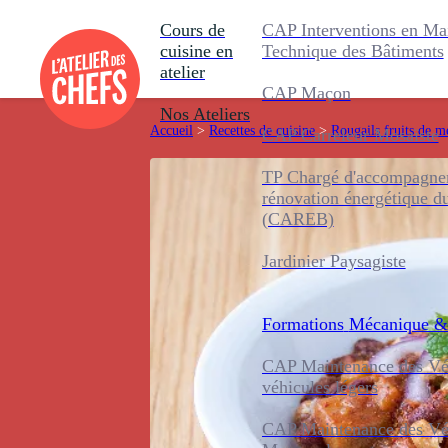
Cours de
CAP Interventions en Ma
cuisine en
Technique des Bâtiments
atelier
CAP Maçon
Nos Ateliers
Accueil
>
Recettes de cuisine
>
Rougails fruits de m
CAP Carreleur Mosaïste
TP Chargé d'accompagnem
rénovation énergétique d
(CAREB)
Jardinier Paysagiste
Formations
Mécanique &
CAP Maintenance des Véh
véhicules légers
CAP Maintenance des Véh