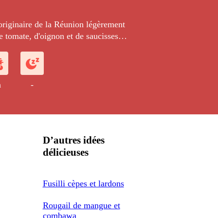
originaire de la Réunion légèrement
e tomate, d'oignon et de saucisses
 nous avons remplacées ici par du
fu fumé et du paprika fumé.
h
-
D’autres idées
délicieuses
Fusilli cèpes et lardons
Rougail de mangue et
combawa