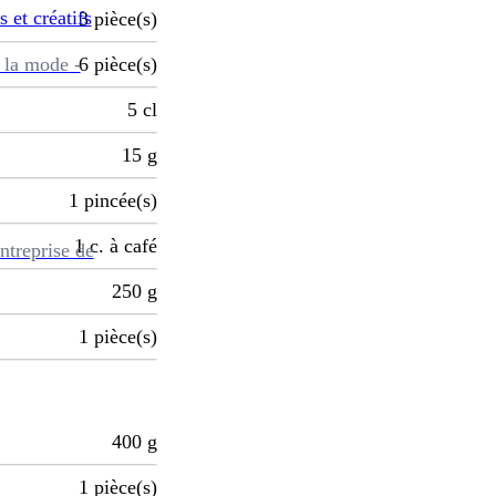
s et créatifs
3
pièce(s)
 la mode -
6
pièce(s)
5
cl
15
g
1
pincée(s)
1
c. à café
ntreprise de
250
g
1
pièce(s)
400
g
1
pièce(s)