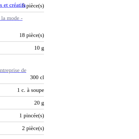
s et créatifs
6
pièce(s)
 la mode -
18
pièce(s)
10
g
ntreprise de
300
cl
1
c. à soupe
20
g
1
pincée(s)
2
pièce(s)