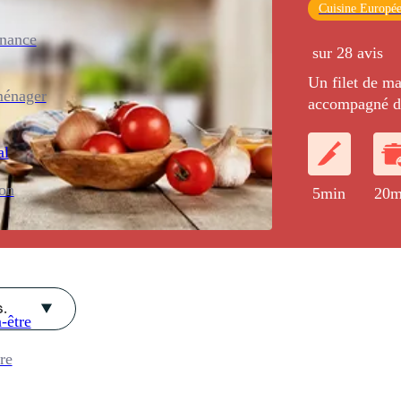
Cuisine Europé
enance
sur 28 avis
Un filet de ma
ménager
accompagné de 
dente, relevé 
saveur. Un pla
al
simplicité.
ion
5min
20m
.
-être
re