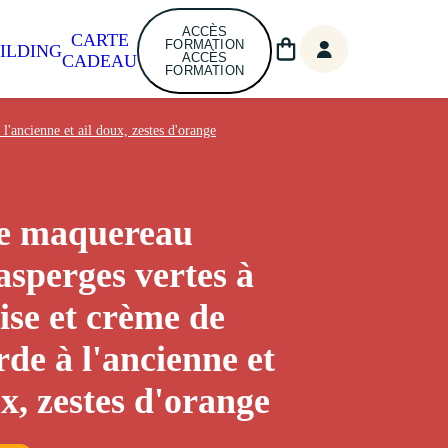
ACCÈS
CARTE
FORMATION
ILDING
ACCÈS
CADEAU
FORMATION
 l'ancienne et ail doux, zestes d'orange
de maquereau
 asperges vertes à
aise et crème de
de à l'ancienne et
ux, zestes d'orange