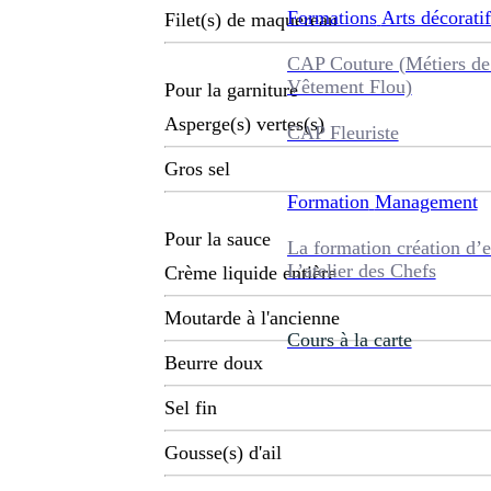
Formations
Arts décoratif
Filet(s) de maquereau
CAP Couture (Métiers de
Vêtement Flou)
Pour la garniture
Asperge(s) vertes(s)
CAP Fleuriste
Gros sel
Formation
Management
Pour la sauce
La formation création d’e
L’atelier des Chefs
Crème liquide entière
Moutarde à l'ancienne
Cours à la carte
Beurre doux
Sel fin
Gousse(s) d'ail