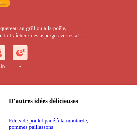
enne
quereau au grill ou à la poêle,
la fraîcheur des asperges vertes al
par une sauce onctueuse et pleine de
t équilibré et gourmand en toute
in
-
D’autres idées délicieuses
Filets de poulet pané à la moutarde,
pommes paillassons