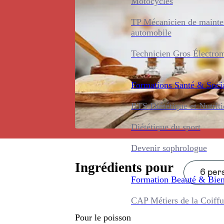
Motocycles
TP Mécanicien de maint
automobile
Technicien Gros Électro
Formations
Santé & Soci
BTS Diététique et Nutrit
Diététique du sport
Devenir sophrologue
Ingrédients pour
6 pers
Formation
Beauté & Bien
CAP Métiers de la Coiffu
Pour le poisson