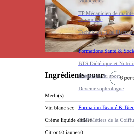
Motocycles
TP Mécanicien de maint
automobile
Technicien Gros Électro
Formations
Santé & Soci
BTS Diététique et Nutrit
Ingrédients pour
Diététique du sport
6 pers
Devenir sophrologue
Merlu(s)
Formation
Beauté & Bien
Vin blanc sec
CAP Métiers de la Coiffu
Crème liquide entière
Citron(s) jaune(s)