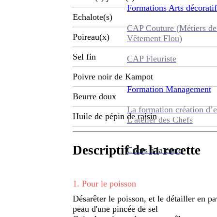
Formations
Arts décoratif
Echalote(s)
CAP Couture (Métiers de
Poireau(x)
Vêtement Flou)
Sel fin
CAP Fleuriste
Poivre noir de Kampot
Formation
Management
Beurre doux
La formation création d’e
Huile de pépin de raisin
L’atelier des Chefs
Descriptif de la recette
Cours à la carte
1
.
Pour le poisson
Désarêter le poisson, et le détailler en p
peau d'une pincée de sel