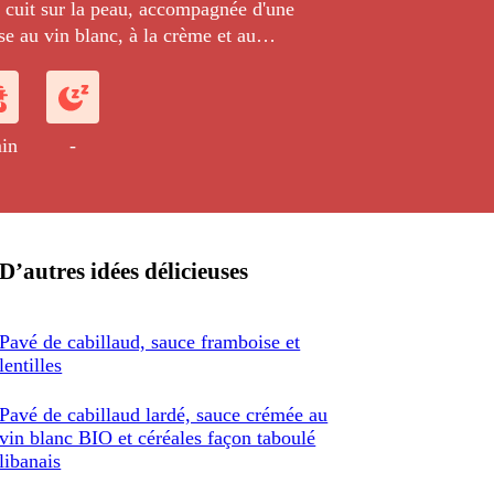
 cuit sur la peau, accompagnée d'une
e au vin blanc, à la crème et au
ne fondue de poireaux.
in
-
D’autres idées délicieuses
Pavé de cabillaud, sauce framboise et
lentilles
Pavé de cabillaud lardé, sauce crémée au
vin blanc BIO et céréales façon taboulé
libanais