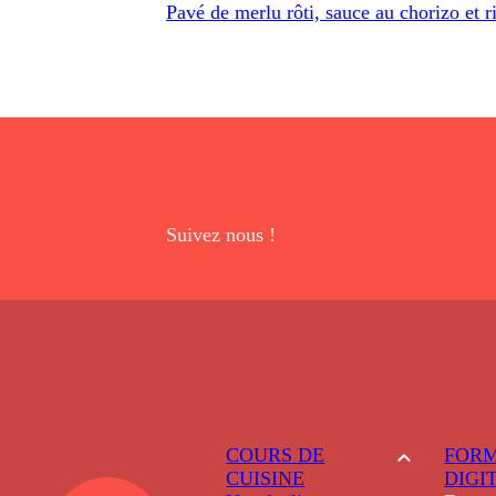
Pavé de merlu rôti, sauce au chorizo et r
Suivez nous !
COURS DE
FORM
CUISINE
DIGI