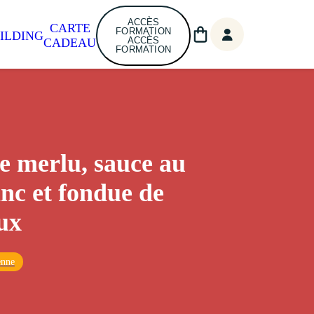
ACCÈS
CARTE
FORMATION
ILDING
ACCÈS
CADEAU
FORMATION
e merlu, sauce au
anc et fondue de
ux
enne