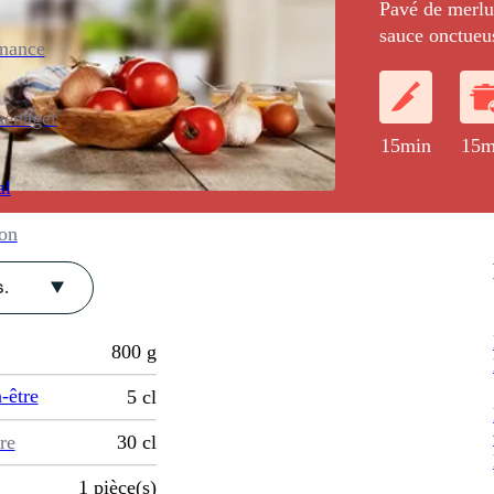
Pavé de merlu
sauce onctueus
enance
citron, et d'u
ménager
15min
15m
al
ion
.
800
g
-être
5
cl
re
30
cl
1
pièce(s)