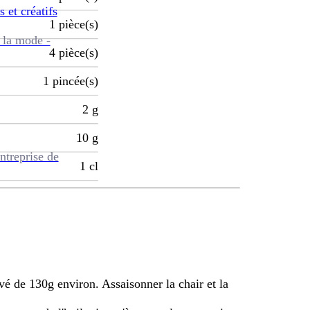
s et créatifs
1
pièce(s)
 la mode -
4
pièce(s)
1
pincée(s)
2
g
10
g
ntreprise de
1
cl
avé de 130g environ. Assaisonner la chair et la