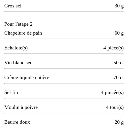
Gros sel
30
g
Pour l'étape 2
Chapelure de pain
60
g
Echalote(s)
4
pièce(s)
Vin blanc sec
50
cl
Crème liquide entière
70
cl
Sel fin
4
pincée(s)
Moulin à poivre
4
tour(s)
Beurre doux
20
g