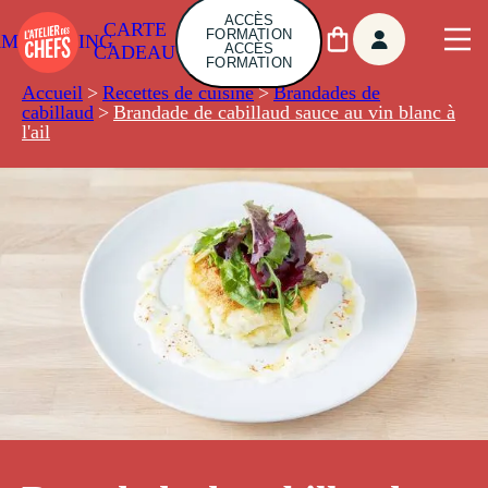
ACCÈS
CARTE
FORMATION
AMBUILDING
ACCÈS
CADEAU
FORMATION
Accueil
>
Recettes de cuisine
>
Brandades de
cabillaud
>
Brandade de cabillaud sauce au vin blanc à
l'ail