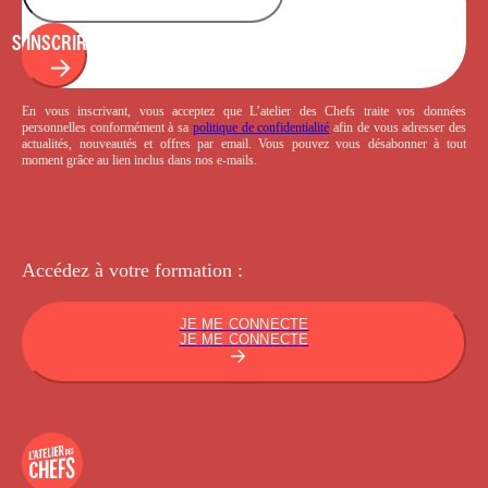
S'INSCRIRE
En vous inscrivant, vous acceptez que L’atelier des Chefs traite vos données
personnelles conformément à sa
politique de confidentialité
afin de vous adresser des
actualités, nouveautés et offres par email. Vous pouvez vous désabonner à tout
moment grâce au lien inclus dans nos e-mails.
Accédez à votre
formation :
JE ME CONNECTE
JE ME CONNECTE