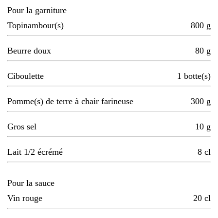
Pour la garniture
Topinambour(s)
800
g
Beurre doux
80
g
Ciboulette
1
botte(s)
Pomme(s) de terre à chair farineuse
300
g
Gros sel
10
g
Lait 1/2 écrémé
8
cl
Pour la sauce
Vin rouge
20
cl