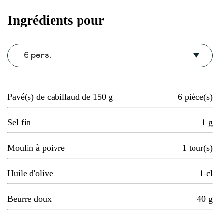
Ingrédients pour
6 pers.
Pavé(s) de cabillaud de 150 g
6
pièce(s)
Sel fin
1
g
Moulin à poivre
1
tour(s)
Huile d'olive
1
cl
Beurre doux
40
g