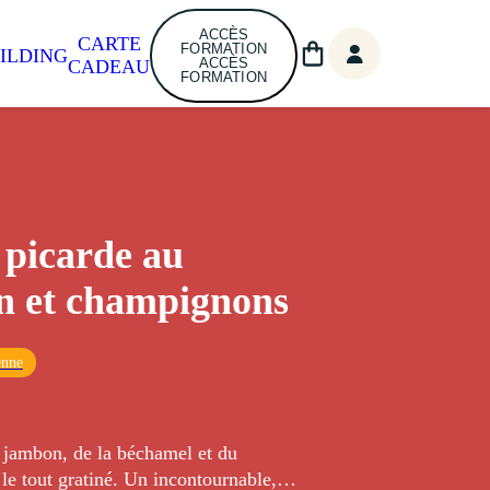
ACCÈS
CARTE
FORMATION
ILDING
ACCÈS
CADEAU
FORMATION
e picarde au
n et champignons
enne
 jambon, de la béchamel et du
ratiné. Un incontournable,