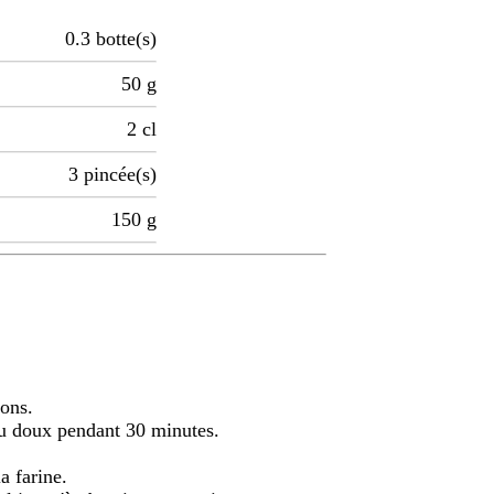
0.3
botte(s)
50
g
2
cl
3
pincée(s)
150
g
nons.
feu doux pendant 30 minutes.
a farine.