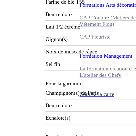
Farine de blé T55
Formations
Arts décoratif
Beurre doux
CAP Couture (Métiers de
Vêtement Flou)
Lait 1/2 écrémé
CAP Fleuriste
Oignon(s)
Noix de muscade râpée
Formation
Management
Sel fin
La formation création d’e
L’atelier des Chefs
Pour la garniture
Champignon(s) de Paris
Cours à la carte
Beurre doux
Echalote(s)