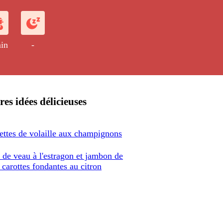
ement revu avec des champignons...
in
-
res idées délicieuses
ettes de volaille aux champignons
 de veau à l'estragon et jambon de
carottes fondantes au citron