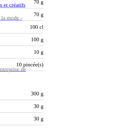
70
g
s et créatifs
70
g
 la mode -
100
cl
100
g
10
g
10
pincée(s)
ntreprise de
300
g
30
g
30
g