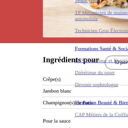
Motocycles
TP Mécanicien de maint
automobile
Technicien Gros Électro
Formations
Santé & Soci
Ingrédients pour
BTS Diététique et Nutrit
10 per
Diététique du sport
Crêpe(s)
Devenir sophrologue
Jambon blanc
Formation
Beauté & Bien
Champignon(s) de Paris
CAP Métiers de la Coiffu
Pour la sauce