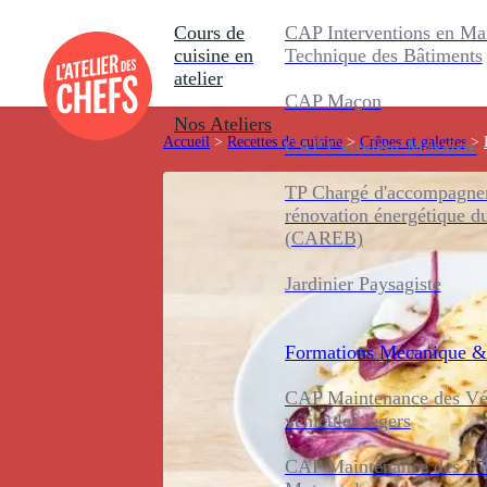
Cours de
CAP Interventions en Ma
cuisine en
Technique des Bâtiments
atelier
CAP Maçon
Nos Ateliers
Accueil
>
Recettes de cuisine
>
Crêpes et galettes
>
CAP Carreleur Mosaïste
TP Chargé d'accompagnem
rénovation énergétique d
(CAREB)
Jardinier Paysagiste
Formations
Mécanique &
CAP Maintenance des Véh
véhicules légers
CAP Maintenance des Véh