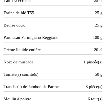
Lait 1/2 écrémé
25
cl
Farine de blé T55
25
g
Beurre doux
25
g
Parmesan Parmigiano Reggiano
100
g
Crème liquide entière
20
cl
Noix de muscade
1
pincée(s)
Tomate(s) confite(s)
50
g
Tranche(s) de Jambon de Parme
3
pièce(s)
Moulin à poivre
6
tour(s)