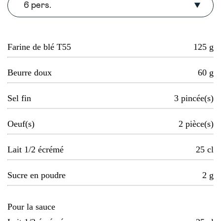
6 pers.
Farine de blé T55
125
g
Beurre doux
60
g
Sel fin
3
pincée(s)
Oeuf(s)
2
pièce(s)
Lait 1/2 écrémé
25
cl
Sucre en poudre
2
g
Pour la sauce