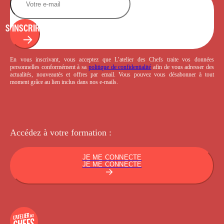
S'INSCRIRE
En vous inscrivant, vous acceptez que L’atelier des Chefs traite vos données
personnelles conformément à sa
politique de confidentialité
afin de vous adresser des
actualités, nouveautés et offres par email. Vous pouvez vous désabonner à tout
moment grâce au lien inclus dans nos e-mails.
Accédez à votre
formation :
JE ME CONNECTE
JE ME CONNECTE